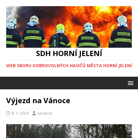
SDH HORNÍ JELENÍ
WEB SBORU DOBROVOLNÝCH HASIČŮ MĚSTA HORNÍ JELENÍ
Výjezd na Vánoce
8. 1. 2024
spravce