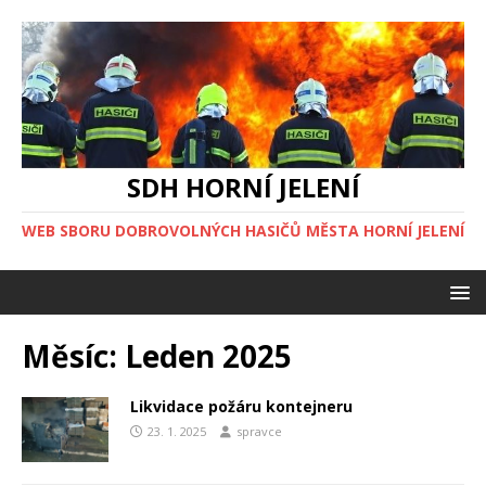
SDH HORNÍ JELENÍ
WEB SBORU DOBROVOLNÝCH HASIČŮ MĚSTA HORNÍ JELENÍ
Měsíc:
Leden 2025
Likvidace požáru kontejneru
23. 1. 2025
spravce