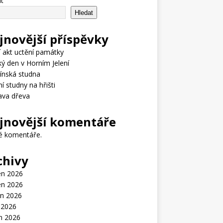
t
Hledat
jnovější příspěvky
í akt uctění památky
ý den v Horním Jelení
ínská studna
ní studny na hřišti
ava dřeva
jnovější komentáře
é komentáře.
chivy
en 2026
en 2026
n 2026
 2026
n 2026