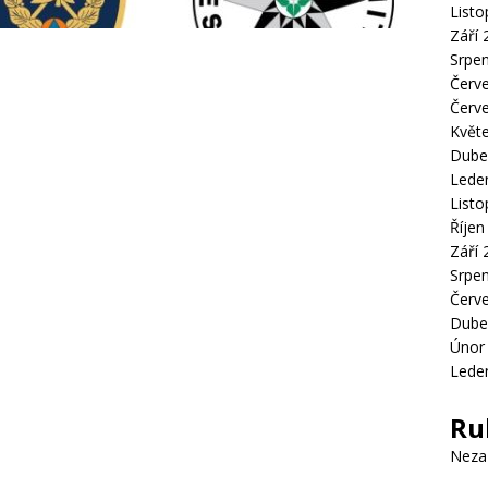
List
Září 
Srpe
Červ
Červ
Květ
Dube
Lede
List
Říjen
Září 
Srpe
Červ
Dube
Únor
Lede
Ru
Neza