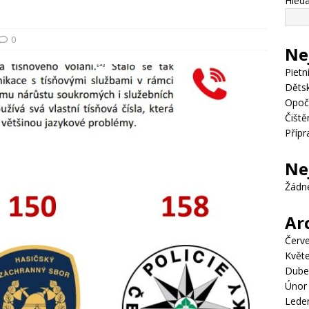
Hleda
0
Ne
Pietn
Dětsk
Opoč
Čiště
Přípr
Ne
Žádn
Ar
Červ
Květ
Dube
Únor
Lede