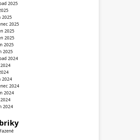
opad 2025
2025
n 2025
enec 2025
en 2025
en 2025
n 2025
n 2025
opad 2024
 2024
2024
n 2024
enec 2024
n 2024
 2024
n 2024
briky
řazené