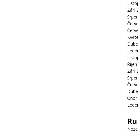
List
Září 
Srpe
Červ
Červ
Květ
Dube
Lede
List
Říjen
Září 
Srpe
Červ
Dube
Únor
Lede
Ru
Neza