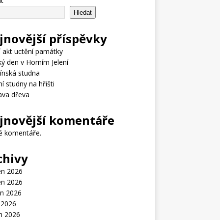
t
Hledat
jnovější příspěvky
í akt uctění památky
ý den v Horním Jelení
ínská studna
ní studny na hřišti
ava dřeva
jnovější komentáře
é komentáře.
chivy
en 2026
en 2026
n 2026
 2026
n 2026