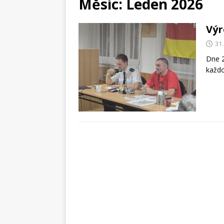
Měsíc:
Leden 2026
Výr
31.
Dne 2
každo