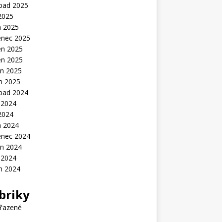
opad 2025
2025
n 2025
enec 2025
en 2025
en 2025
n 2025
n 2025
opad 2024
 2024
2024
n 2024
enec 2024
n 2024
 2024
n 2024
briky
řazené