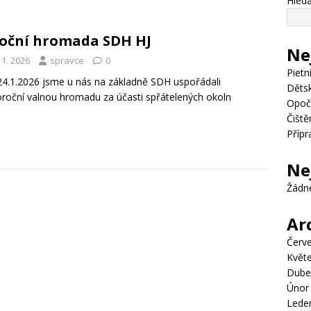
Hleda
oční hromada SDH HJ
Ne
 1. 2026
spravce
0
Pietn
4.1.2026 jsme u nás na základně SDH uspořádali
Dětsk
roční valnou hromadu za účasti spřátelených okoln
Opoč
Čiště
Přípr
Ne
Žádn
Ar
Červ
Květ
Dube
Únor
Lede