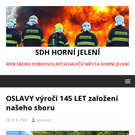
SDH HORNÍ JELENÍ
WEB SBORU DOBROVOLNÝCH HASIČŮ MĚSTA HORNÍ JELENÍ
OSLAVY výročí 145 LET založení
našeho sboru
8. 9. 2025
spravce