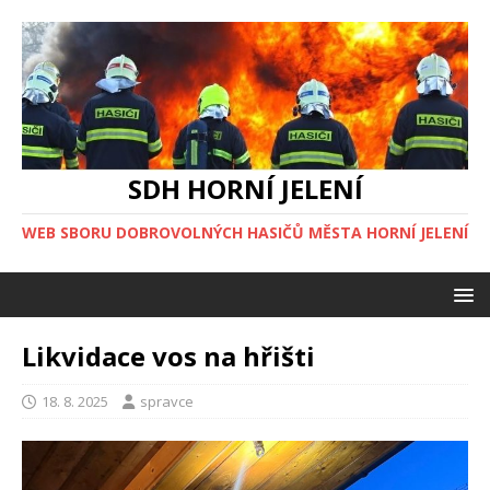
SDH HORNÍ JELENÍ
WEB SBORU DOBROVOLNÝCH HASIČŮ MĚSTA HORNÍ JELENÍ
Likvidace vos na hřišti
18. 8. 2025
spravce