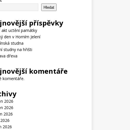
t
Hledat
jnovější příspěvky
í akt uctění památky
ý den v Horním Jelení
ínská studna
ní studny na hřišti
ava dřeva
jnovější komentáře
é komentáře.
chivy
en 2026
en 2026
n 2026
 2026
n 2026