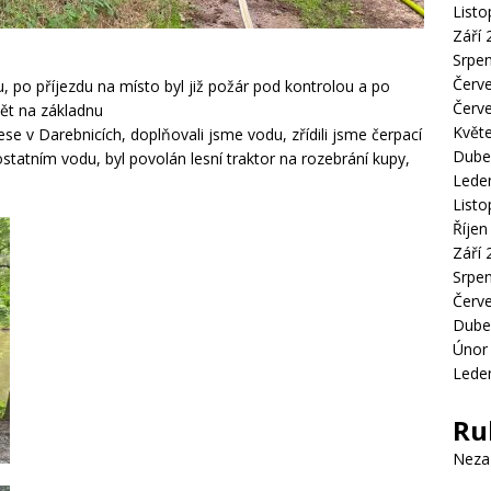
List
Září 
Srpe
Červ
u, po příjezdu na místo byl již požár pod kontrolou a po
Červ
pět na základnu
Květ
ese v Darebnicích, doplňovali jsme vodu, zřídili jsme čerpací
Dube
ostatním vodu, byl povolán lesní traktor na rozebrání kupy,
Lede
List
Říjen
Září 
Srpe
Červ
Dube
Únor
Lede
Ru
Neza