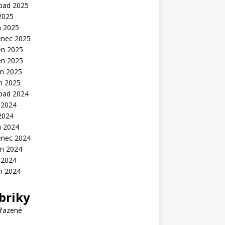
opad 2025
2025
n 2025
enec 2025
en 2025
en 2025
n 2025
n 2025
opad 2024
 2024
2024
n 2024
enec 2024
n 2024
 2024
n 2024
briky
řazené