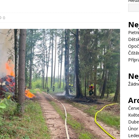
Hleda
0
Ne
Pietn
Dětsk
Opoč
Čiště
Přípr
Ne
Žádn
Ar
Červ
Květ
Dube
Únor
Lede