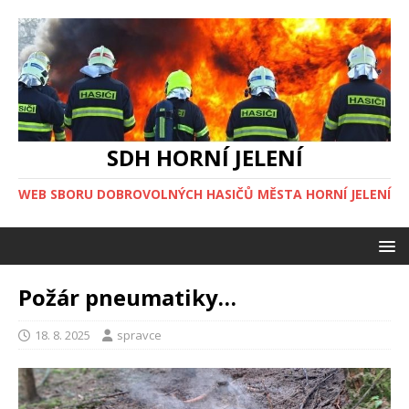
SDH HORNÍ JELENÍ
WEB SBORU DOBROVOLNÝCH HASIČŮ MĚSTA HORNÍ JELENÍ
Požár pneumatiky…
18. 8. 2025
spravce