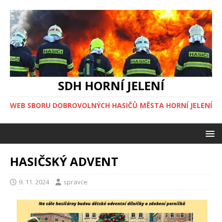
SDH HORNÍ JELENÍ
WEB SBORU DOBROVOLNÝCH HASIČŮ MĚSTA HORNÍ JELENÍ
HASIČSKÝ ADVENT
9. 11. 2024
spravce